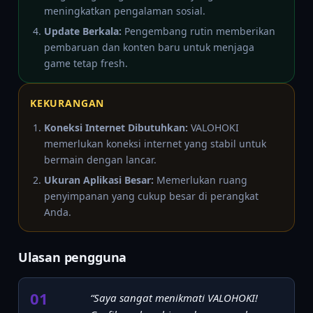
meningkatkan pengalaman sosial.
Update Berkala:
Pengembang rutin memberikan
pembaruan dan konten baru untuk menjaga
game tetap fresh.
KEKURANGAN
Koneksi Internet Dibutuhkan:
VALOHOKI
memerlukan koneksi internet yang stabil untuk
bermain dengan lancar.
Ukuran Aplikasi Besar:
Memerlukan ruang
penyimpanan yang cukup besar di perangkat
Anda.
Ulasan pengguna
01
“Saya sangat menikmati VALOHOKI!