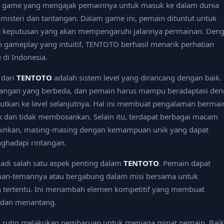
 game yang mengajak pemainnya untuk masuk ke dalam dunia
misteri dan tantangan. Dalam game ini, pemain dituntut untuk
t keputusan yang akan mempengaruhi jalannya permainan. Den
 gameplay yang intuitif, TENTOTO berhasil menarik perhatian
di Indonesia.
 dari
TENTOTO
adalah sistem level yang dirancang dengan baik.
antangan yang berbeda, dan pemain harus mampu beradaptasi de
jutkan ke level selanjutnya. Hal ini membuat pengalaman bermai
 dan tidak membosankan. Selain itu, terdapat berbagai macam
mainkan, masing-masing dengan kemampuan unik yang dapat
ghadapi rintangan.
njadi salah satu aspek penting dalam
TENTOTO
. Pemain dapat
man-temannya atau bergabung dalam misi bersama untuk
 tertentu. Ini menambah elemen kompetitif yang membuat
 dan menantang.
 rutin melakukan pembaruan untuk menjaga minat pemain. Baik 