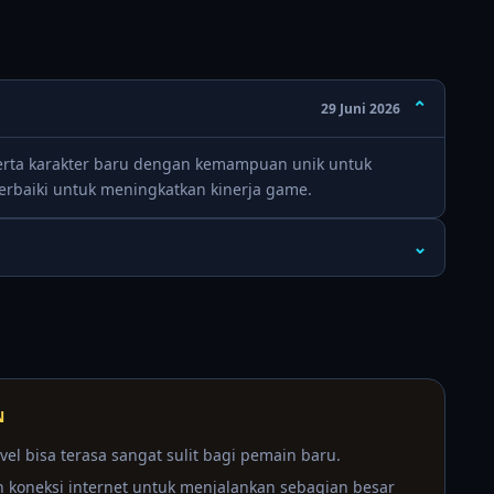
29 Juni 2026
erta karakter baru dengan kemampuan unik untuk
erbaiki untuk meningkatkan kinerja game.
N
vel bisa terasa sangat sulit bagi pemain baru.
koneksi internet untuk menjalankan sebagian besar