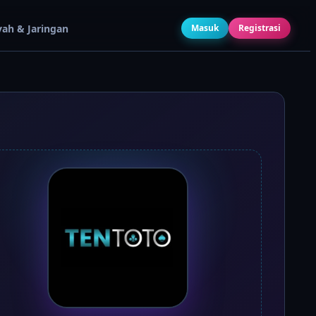
yah & Jaringan
Masuk
Registrasi