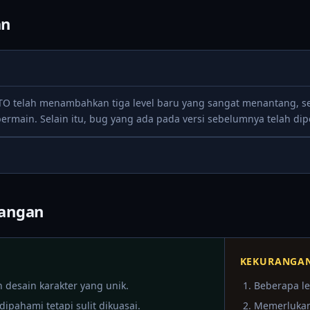
an
 telah menambahkan tiga level baru yang sangat menantang, s
main. Selain itu, bug yang ada pada versi sebelumnya telah dip
rangan
KEKURANGA
desain karakter yang unik.
Beberapa le
pahami tetapi sulit dikuasai.
Memerlukan 