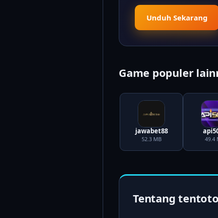
Unduh Sekarang
Game populer lain
jawabet88
api5
52.3 MB
49.4
Tentang tentot