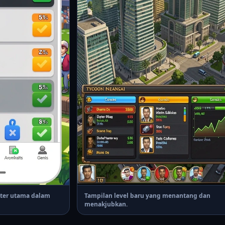
ter utama dalam
Tampilan level baru yang menantang dan
menakjubkan.