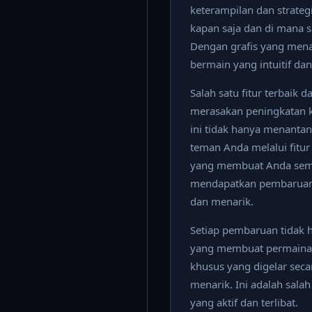
keterampilan dan strateg
kapan saja dan di mana s
Dengan grafis yang mena
bermain yang intuitif d
Salah satu fitur terbaik d
merasakan peningkatan k
ini tidak hanya menantan
teman Anda melalui fitu
yang membuat Anda sem
mendapatkan pembaruan 
dan menarik.
Setiap pembaruan tidak h
yang membuat permainan
khusus yang digelar sec
menarik. Ini adalah salah
yang aktif dan terlibat.