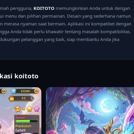
ramah pengguna,
KOITOTO
memungkinkan Anda untuk dengan
ui menu dan pilihan permainan. Desain yang sederhana namun
merasa nyaman saat bermain. Aplikasi ini kompatibel dengan
ngga Anda tidak perlu khawatir tentang masalah kompatibilitas.
 dukungan pelanggan yang baik, siap membantu Anda jika
ikasi koitoto