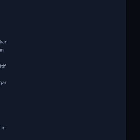
akan
an
tif
gar
ain