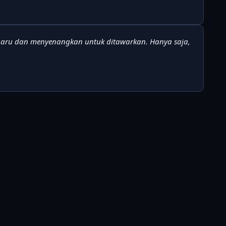
g baru dan menyenangkan untuk ditawarkan. Hanya saja,