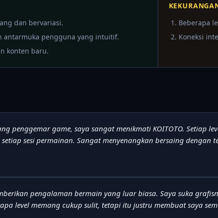
KEKURANGA
ng dan bervariasi.
Beberapa le
n antarmuka pengguna yang intuitif.
Koneksi inte
n konten baru.
rang penggemar game, saya sangat menikmati KOITOTO. Setiap l
m setiap sesi permainan. Sangat menyenangkan bersaing dengan t
berikan pengalaman bermain yang luar biasa. Saya suka grafis
pa level memang cukup sulit, tetapi itu justru membuat saya sem