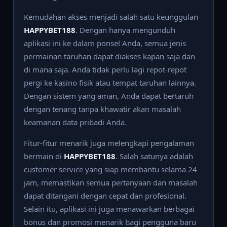
Kemudahan akses menjadi salah satu keunggulan
HAPPYBET188
. Dengan hanya mengunduh
aplikasi ini ke dalam ponsel Anda, semua jenis
permainan taruhan dapat diakses kapan saja dan
di mana saja. Anda tidak perlu lagi repot-repot
pergi ke kasino fisik atau tempat taruhan lainnya.
Dengan sistem yang aman, Anda dapat bertaruh
dengan tenang tanpa khawatir akan masalah
keamanan data pribadi Anda.
Fitur-fitur menarik juga melengkapi pengalaman
bermain di
HAPPYBET188
. Salah satunya adalah
customer service yang siap membantu selama 24
jam, memastikan semua pertanyaan dan masalah
dapat ditangani dengan cepat dan profesional.
Selain itu, aplikasi ini juga menawarkan berbagai
bonus dan promosi menarik bagi pengguna baru