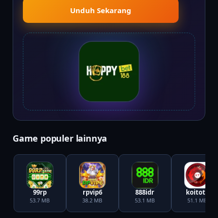
Unduh Sekarang
Game populer lainnya
99rp
rpvip6
888idr
koitoto
53.7 MB
38.2 MB
53.1 MB
51.1 MB