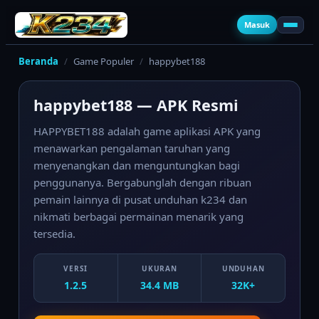
Masuk
Beranda
/
Game Populer
/
happybet188
happybet188 — APK Resmi
HAPPYBET188 adalah game aplikasi APK yang
menawarkan pengalaman taruhan yang
menyenangkan dan menguntungkan bagi
penggunanya. Bergabunglah dengan ribuan
pemain lainnya di pusat unduhan k234 dan
nikmati berbagai permainan menarik yang
tersedia.
VERSI
UKURAN
UNDUHAN
1.2.5
34.4 MB
32K+