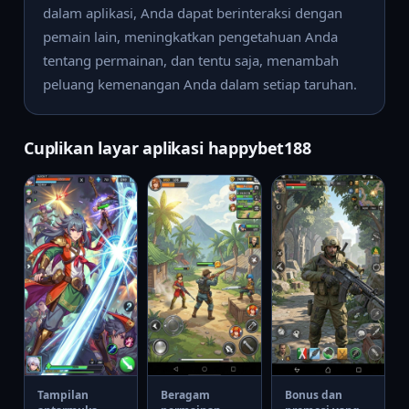
dalam aplikasi, Anda dapat berinteraksi dengan
pemain lain, meningkatkan pengetahuan Anda
tentang permainan, dan tentu saja, menambah
peluang kemenangan Anda dalam setiap taruhan.
Cuplikan layar aplikasi happybet188
Tampilan
Beragam
Bonus dan