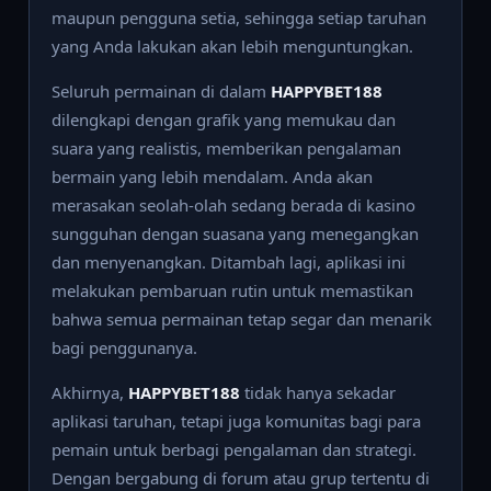
maupun pengguna setia, sehingga setiap taruhan
yang Anda lakukan akan lebih menguntungkan.
Seluruh permainan di dalam
HAPPYBET188
dilengkapi dengan grafik yang memukau dan
suara yang realistis, memberikan pengalaman
bermain yang lebih mendalam. Anda akan
merasakan seolah-olah sedang berada di kasino
sungguhan dengan suasana yang menegangkan
dan menyenangkan. Ditambah lagi, aplikasi ini
melakukan pembaruan rutin untuk memastikan
bahwa semua permainan tetap segar dan menarik
bagi penggunanya.
Akhirnya,
HAPPYBET188
tidak hanya sekadar
aplikasi taruhan, tetapi juga komunitas bagi para
pemain untuk berbagi pengalaman dan strategi.
Dengan bergabung di forum atau grup tertentu di