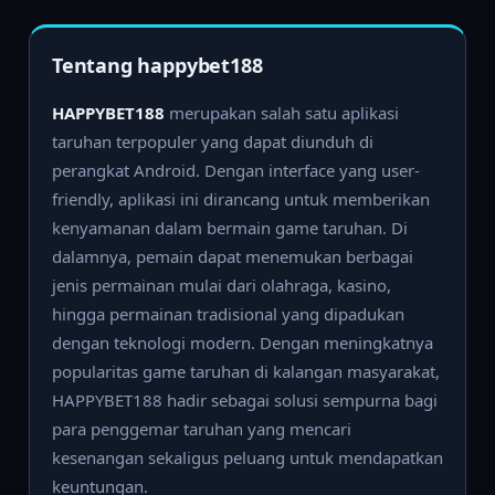
Tentang happybet188
HAPPYBET188
merupakan salah satu aplikasi
taruhan terpopuler yang dapat diunduh di
perangkat Android. Dengan interface yang user-
friendly, aplikasi ini dirancang untuk memberikan
kenyamanan dalam bermain game taruhan. Di
dalamnya, pemain dapat menemukan berbagai
jenis permainan mulai dari olahraga, kasino,
hingga permainan tradisional yang dipadukan
dengan teknologi modern. Dengan meningkatnya
popularitas game taruhan di kalangan masyarakat,
HAPPYBET188 hadir sebagai solusi sempurna bagi
para penggemar taruhan yang mencari
kesenangan sekaligus peluang untuk mendapatkan
keuntungan.