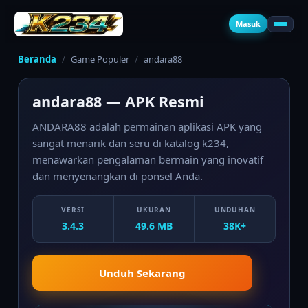
Masuk
Beranda
/
Game Populer
/
andara88
andara88 — APK Resmi
ANDARA88 adalah permainan aplikasi APK yang
sangat menarik dan seru di katalog k234,
menawarkan pengalaman bermain yang inovatif
dan menyenangkan di ponsel Anda.
VERSI
UKURAN
UNDUHAN
3.4.3
49.6 MB
38K+
Unduh Sekarang