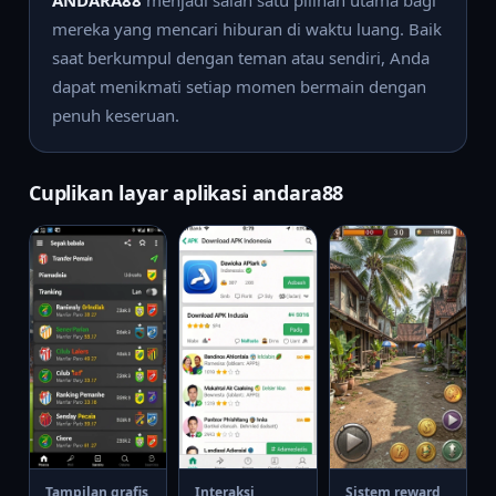
mereka yang mencari hiburan di waktu luang. Baik
saat berkumpul dengan teman atau sendiri, Anda
dapat menikmati setiap momen bermain dengan
penuh keseruan.
Cuplikan layar aplikasi andara88
Tampilan grafis
Interaksi
Sistem reward