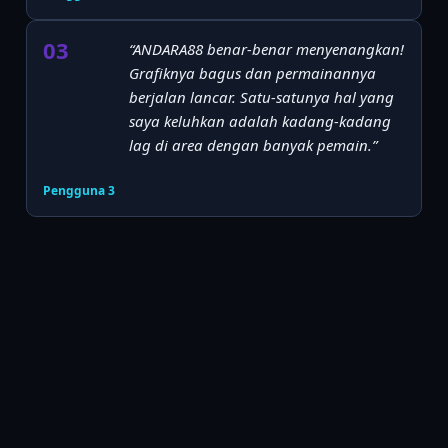
03
“ANDARA88 benar-benar menyenangkan!
Grafiknya bagus dan permainannya
berjalan lancar. Satu-satunya hal yang
saya keluhkan adalah kadang-kadang
lag di area dengan banyak pemain.”
Pengguna 3