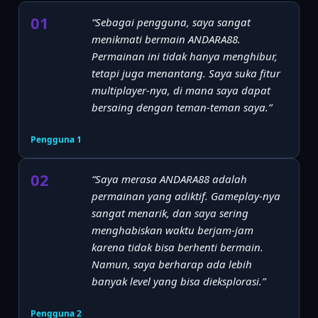
01
“Sebagai pengguna, saya sangat
menikmati bermain ANDARA88.
Permainan ini tidak hanya menghibur,
tetapi juga menantang. Saya suka fitur
multiplayer-nya, di mana saya dapat
bersaing dengan teman-teman saya.”
Pengguna 1
02
“Saya merasa ANDARA88 adalah
permainan yang adiktif. Gameplay-nya
sangat menarik, dan saya sering
menghabiskan waktu berjam-jam
karena tidak bisa berhenti bermain.
Namun, saya berharap ada lebih
banyak level yang bisa dieksplorasi.”
Pengguna 2