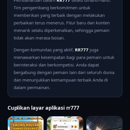
Tim pengembang berkomitmen untuk
memberikan yang terbaik dengan melakukan
perbaikan terus menerus. Fitur baru dan konten
menarik selalu diperkenalkan, sehingga pemain
tidak akan merasa bosan.
Dengan komunitas yang aktif,
RR777
juga
menawarkan kesempatan bagi para pemain untuk
berinteraksi dan berkompetisi. Anda dapat
bergabung dengan pemain lain dari seluruh dunia
dan menunjukkan kemampuan terbaik Anda di
dalam permainan.
Cuplikan layar aplikasi rr777