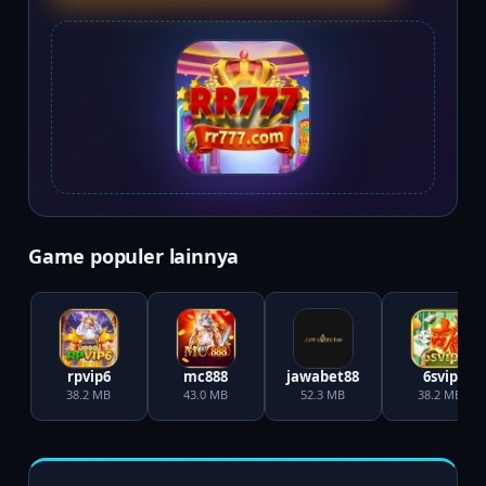
Game populer lainnya
rpvip6
mc888
jawabet88
6svip
38.2 MB
43.0 MB
52.3 MB
38.2 MB