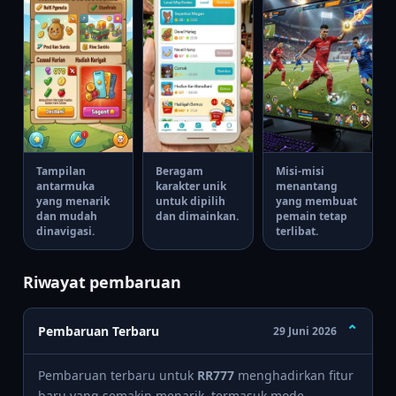
Tampilan
Beragam
Misi-misi
antarmuka
karakter unik
menantang
yang menarik
untuk dipilih
yang membuat
dan mudah
dan dimainkan.
pemain tetap
dinavigasi.
terlibat.
Riwayat pembaruan
Pembaruan Terbaru
29 Juni 2026
Pembaruan terbaru untuk
RR777
menghadirkan fitur
baru yang semakin menarik, termasuk mode