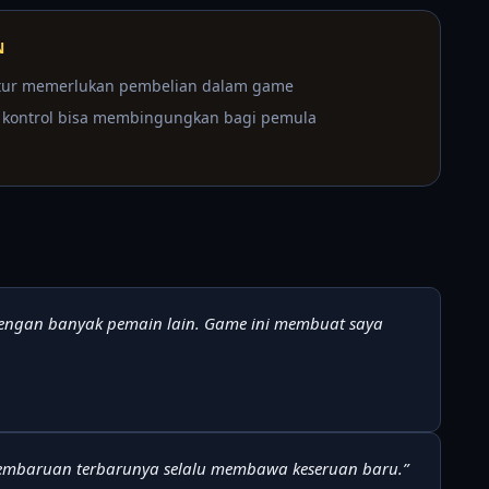
N
itur memerlukan pembelian dalam game
 kontrol bisa membingungkan bagi pemula
 dengan banyak pemain lain. Game ini membuat saya
pembaruan terbarunya selalu membawa keseruan baru.”