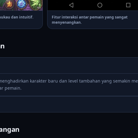
kau dan intuitif.
Fitur interaksi antar pemain yang sangat
menyenangkan.
an
enghadirkan karakter baru dan level tambahan yang semakin men
ar pemain.
rangan