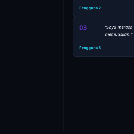
Pengguna 2
03
“Saya merasa 
memuaskan.”
Pengguna 3