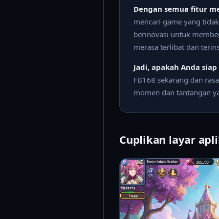
Dengan semua fitur me
mencari game yang tidak 
berinovasi untuk member
merasa terlibat dan terin
Jadi, apakah Anda sia
FB168 sekarang dan rasa
momen dan tantangan yang
Cuplikan layar apl