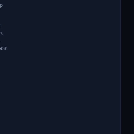
ap
g
n,
.
ebih