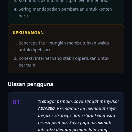
Komunitas aktif dan beragam event menarik.
Sering mendapatkan pembaruan untuk konten
baru.
KEKURANGAN
Beberapa fitur mungkin membutuhkan waktu
untuk dipelajari.
Koneksi internet yang stabil diperlukan untuk
bermain.
Ulasan pengguna
01
“Sebagai pemain, saya sangat menyukai
ASIA200
. Permainan ini membuat saya
berpikir strategis dan setiap keputusan
terasa penting. Saya juga menikmati
interaksi dengan pemain lain yang