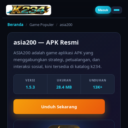
Masuk
Beranda
/
Game Populer
/
asia200
asia200 — APK Resmi
ASIA200 adalah game aplikasi APK yang
menggabungkan strategi, petualangan, dan
interaksi sosial, kini tersedia di katalog k234.
VERSI
UKURAN
UNDUHAN
1.5.3
28.4 MB
13K+
Unduh Sekarang