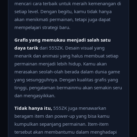
mencari cara terbaik untuk meraih kemenangan di
setiap level. Dengan begitu, kamu tidak hanya
akan menikmati permainan, tetapi juga dapat
mempelajari strategi baru.
Grafis yang memukau menjadi salah satu
daya tarik
dari 555ZK. Desain visual yang
menarik dan animasi yang halus membuat setiap
permainan menjadi lebih hidup. Kamu akan
merasakan seolah-olah berada dalam dunia game
yang sesungguhnya. Dengan kualitas grafis yang
tinggi, pengalaman bermainmu akan semakin seru
dan mengasyikkan.
Tidak hanya itu,
555ZK juga menawarkan
beragam item dan power-up yang bisa kamu
kumpulkan sepanjang permainan. Item-item
tersebut akan membantumu dalam menghadapi