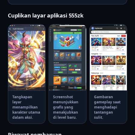
Cuplikan layar aplikasi 555zk
Tangkapan
Screenshot
Gambaran
layar
menunjukkan
gameplay saat
menampilkan
grafis yang
menghadapi
karakter utama
menakjubkan
tantangan
dalam aksi.
di level baru.
sulit.
Riwayat pembaruan